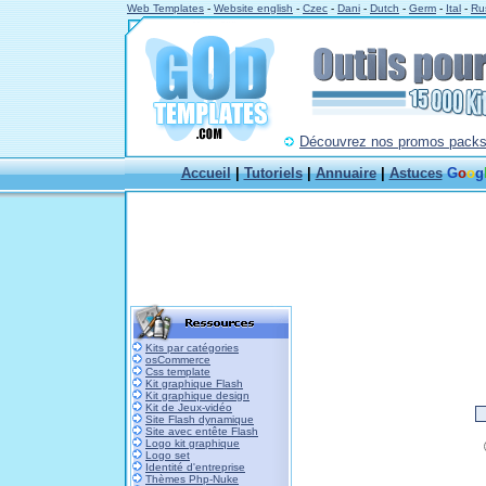
Web Templates
-
Website english
-
Czec
-
Dani
-
Dutch
-
Germ
-
Ital
-
Ru
Découvrez nos promos packs à
Accueil
|
Tutoriels
|
Annuaire
|
Astuces
G
o
o
g
Kits par catégories
osCommerce
Css template
Kit graphique Flash
Kit graphique design
Kit de Jeux-vidéo
Site Flash dynamique
Site avec entête Flash
Logo kit graphique
Logo set
Identité d'entreprise
Thèmes Php-Nuke