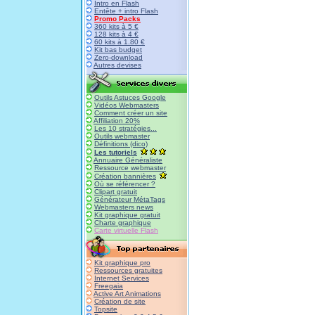
Intro en Flash
Entête + intro Flash
Promo Packs
360 kits à 5 €
128 kits à 4 €
60 kits à 1.80 €
Kit bas budget
Zero-download
Autres devises
Outils Astuces Google
Vidéos Webmasters
Comment créer un site
Affiliation 20%
Les 10 stratégies...
Outils webmaster
Définitions (dico)
Les tutoriels
Annuaire Généraliste
Ressource webmaster
Création bannières
Où se référencer ?
Clipart gratuit
Générateur MétaTags
Webmasters news
Kit graphique gratuit
Charte graphique
Carte virtuelle Flash
Kit graphique pro
Ressources gratuites
Internet Services
Freegaia
Active Art Animations
Création de site
Topsite