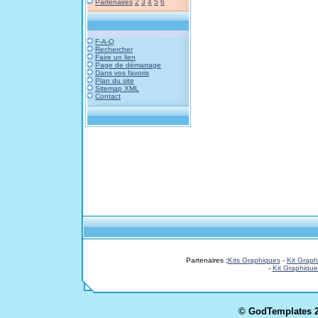
Partenaires
2
3
4
5
6
F-A-Q
Rechercher
Faire un lien
Page de démarrage
Dans vos favoris
Plan du site
Sitemap XML
Contact
Partenaires
:
Kits Graphiques
-
Kit Graph
-
Kit Graphique
© GodTemplates