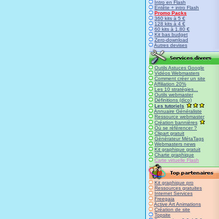
Intro en Flash
Entête + intro Flash
Promo Packs
360 kits à 5 €
128 kits à 4 €
60 kits à 1.80 €
Kit bas budget
Zero-download
Autres devises
Outils Astuces Google
Vidéos Webmasters
Comment créer un site
Affiliation 20%
Les 10 stratégies...
Outils webmaster
Définitions (dico)
Les tutoriels
Annuaire Généraliste
Ressource webmaster
Création bannières
Où se référencer ?
Clipart gratuit
Générateur MétaTags
Webmasters news
Kit graphique gratuit
Charte graphique
Carte virtuelle Flash
Kit graphique pro
Ressources gratuites
Internet Services
Freegaia
Active Art Animations
Création de site
Topsite