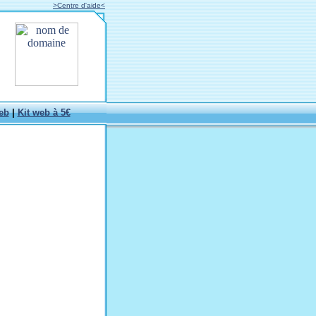
>Centre d'aide<
eb
|
Kit web à 5€