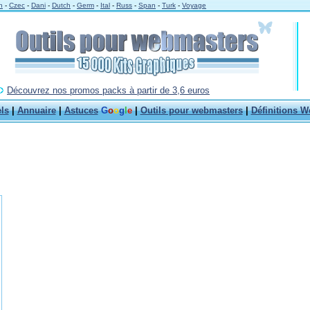
h
-
Czec
-
Dani
-
Dutch
-
Germ
-
Ital
-
Russ
-
Span
-
Turk
-
Voyage
Découvrez nos promos packs à partir de 3,6 euros
els
|
Annuaire
|
Astuces
G
o
o
g
l
e
|
Outils pour webmasters
|
Définitions W