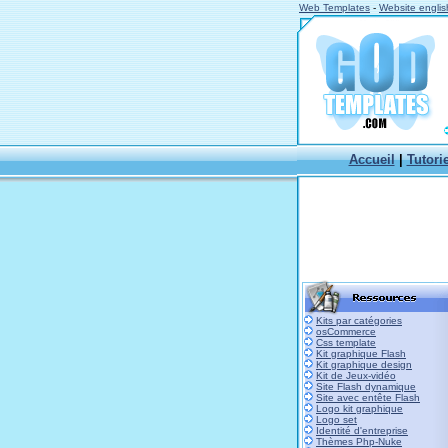
Web Templates
-
Website englis
Accueil
|
Tutori
Kits par catégories
osCommerce
Css template
Kit graphique Flash
Kit graphique design
Kit de Jeux-vidéo
Site Flash dynamique
Site avec entête Flash
Logo kit graphique
Logo set
Identité d'entreprise
Thèmes Php-Nuke