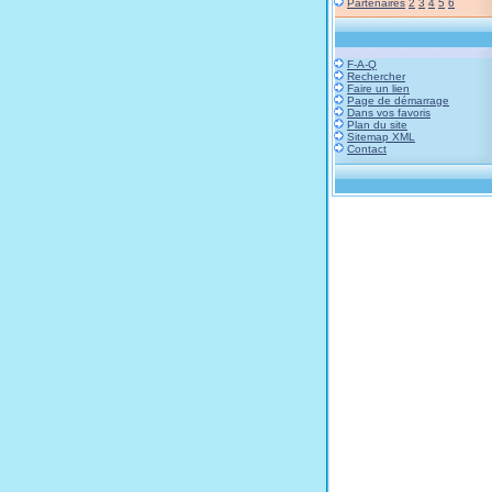
Partenaires
2
3
4
5
6
F-A-Q
Rechercher
Faire un lien
Page de démarrage
Dans vos favoris
Plan du site
Sitemap XML
Contact