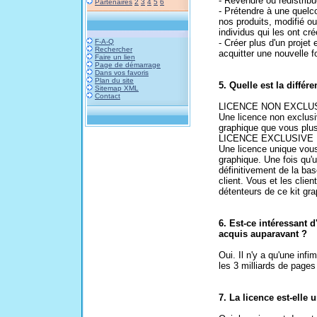
- Revendre ou redistrib
Partenaires
2
3
4
5
6
- Prétendre à une quelco
nos produits, modifié ou
individus qui les ont cré
F-A-Q
- Créer plus d'un projet
Rechercher
acquitter une nouvelle 
Faire un lien
Page de démarrage
Dans vos favoris
Plan du site
5. Quelle est la différ
Sitemap XML
Contact
LICENCE NON EXCLUS
Une licence non exclusi
graphique que vous plus
LICENCE EXCLUSIVE 
Une licence unique vous 
graphique. Une fois qu'u
définitivement de la ba
client. Vous et les clie
détenteurs de ce kit gra
6. Est-ce intéressant d
acquis auparavant ?
Oui. Il n'y a qu'une infi
les 3 milliards de page
7. La licence est-elle 