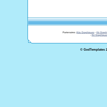
Partenaires
:
Kits Graphiques
-
Kit Graph
-
Kit Graphique
© GodTemplates