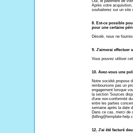
Oui, le paiement de vot
Après votre acquisition,
souhaiterez sur un site
8. Est-ce possible po
pour une certaine pér
Désolé, nous ne fourni
9. J'aimerai effectuer
Vous pouvez utiliser ce
10. Avez-vous une poli
Notre société propose d
remboursons pas un prod
engagement lorsque vous
la section 'Sources dis
d'une non-conformité du
entre les parties conce
semaine après la date de
Dans ce cas, merci de c
(billing@template-help.
12. J'ai été facturé de