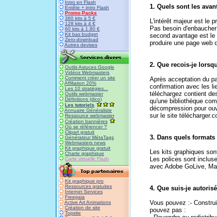
Intro en Flash
1. Quels sont les avan
Entête + intro Flash
Promo Packs
360 kits à 5 €
L'intérêt majeur est le 
128 kits à 4 €
Pas besoin d'enbaucher 
60 kits à 1.80 €
Kit bas budget
second avantage est le 
Zero-download
produire une page web d
Autres devises
2. Que recois-je lors
Outils Astuces Google
Vidéos Webmasters
Comment créer un site
Après acceptation du pa
Affiliation 20%
confirmation avec les lie
Les 10 stratégies...
téléchargez contient des
Outils webmaster
Définitions (dico)
qu'une bibliothèque comp
Les tutoriels
décompression pour ouvr
Annuaire Généraliste
sur le site télécharger
Ressource webmaster
Création bannières
Où se référencer ?
Clipart gratuit
3. Dans quels formats 
Générateur MétaTags
Webmasters news
Kit graphique gratuit
Les kits graphiques son
Charte graphique
Les polices sont inclus
Carte virtuelle Flash
avec Adobe GoLive, Ma
Kit graphique pro
Ressources gratuites
4. Que suis-je autoris
Internet Services
Freegaia
Vous pouvez :- Construir
Active Art Animations
Création de site
pouvez pas :
Topsite