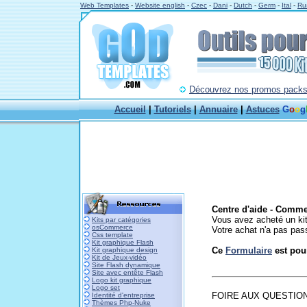
Web Templates
-
Website english
-
Czec
-
Dani
-
Dutch
-
Germ
-
Ital
-
Ru
Découvrez nos promos packs à
Accueil
|
Tutoriels
|
Annuaire
|
Astuces
G
o
o
g
Centre d'aide - Comme
Vous avez acheté un kit
Kits par catégories
osCommerce
Votre achat n'a pas pass
Css template
Kit graphique Flash
Ce
Formulaire
est pour
Kit graphique design
Kit de Jeux-vidéo
Site Flash dynamique
Site avec entête Flash
Logo kit graphique
Logo set
F
OIRE AUX QUESTION
Identité d'entreprise
Thèmes Php-Nuke