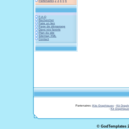
Partenaires
2
3
4
5
6
F-A-Q
Rechercher
Faire un lien
Page de démarrage
Dans vos favoris
Plan du site
Sitemap XML
Contact
Partenaires
:
Kits Graphiques
-
Kit Graph
-
Kit Graphique
© GodTemplates