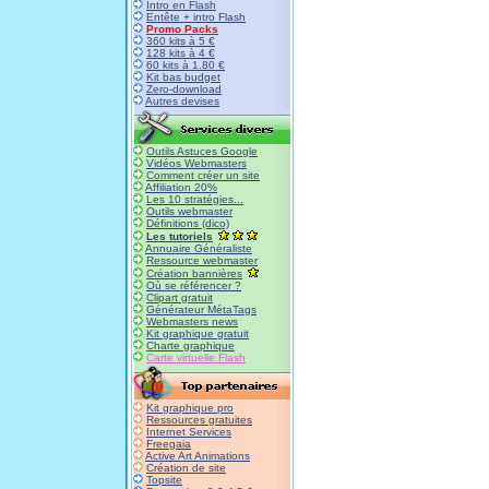
Intro en Flash
Entête + intro Flash
Promo Packs
360 kits à 5 €
128 kits à 4 €
60 kits à 1.80 €
Kit bas budget
Zero-download
Autres devises
Outils Astuces Google
Vidéos Webmasters
Comment créer un site
Affiliation 20%
Les 10 stratégies...
Outils webmaster
Définitions (dico)
Les tutoriels
Annuaire Généraliste
Ressource webmaster
Création bannières
Où se référencer ?
Clipart gratuit
Générateur MétaTags
Webmasters news
Kit graphique gratuit
Charte graphique
Carte virtuelle Flash
Kit graphique pro
Ressources gratuites
Internet Services
Freegaia
Active Art Animations
Création de site
Topsite