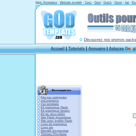
Web Templates
-
Website english
-
Czec
-
Dani
-
Dutch
-
Germ
-
Ital
-
Ru
Découvrez nos promos packs à
Accueil
|
Tutoriels
|
Annuaire
|
Astuces
G
o
o
g
Kits par catégories
osCommerce
Css template
Kit graphique Flash
Kit graphique design
Kit de Jeux-vidéo
Site Flash dynamique
Site avec entête Flash
Logo kit graphique
Logo set
Identité d'entreprise
Thèmes Php-Nuke