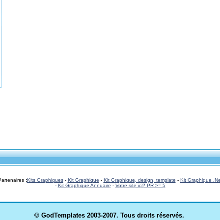
Partenaires
:
Kits Graphiques
-
Kit Graphique
-
Kit Graphique, design, template
-
Kit Graphique .Ne
-
Kit Graphique Annuaire
-
Votre site ici? PR >= 5
© GodTemplates
2003-2007. Tous droits réservés.