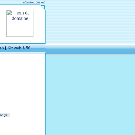
>Centre d'aide<
eb
|
Kit web à 5€