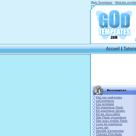
Web Templates
-
Website englis
Accueil
|
Tutori
Kits par catégories
osCommerce
Css template
Kit graphique Flash
Kit graphique design
Kit de Jeux-vidéo
Site Flash dynamique
Site avec entête Flash
Logo kit graphique
Logo set
Identité d'entreprise
Thèmes Php-Nuke