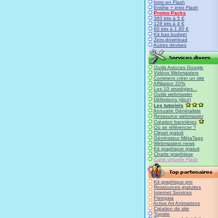
Intro en Flash
Entête + intro Flash
Promo Packs
360 kits à 5 €
128 kits à 4 €
60 kits à 1.80 €
Kit bas budget
Zero-download
Autres devises
Outils Astuces Google
Vidéos Webmasters
Comment créer un site
Affiliation 20%
Les 10 stratégies...
Outils webmaster
Définitions (dico)
Les tutoriels
Annuaire Généraliste
Ressource webmaster
Création bannières
Où se référencer ?
Clipart gratuit
Générateur MétaTags
Webmasters news
Kit graphique gratuit
Charte graphique
Carte virtuelle Flash
Kit graphique pro
Ressources gratuites
Internet Services
Freegaia
Active Art Animations
Création de site
Topsite