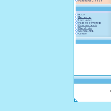
Partenaires
2
3
4
5
6
F-A-Q
Rechercher
Faire un lien
Page de démarrage
Dans vos favoris
Plan du site
Sitemap XML
Contact