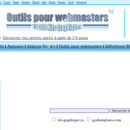
h
-
Czec
-
Dani
-
Dutch
-
Germ
-
Ital
-
Russ
-
Span
-
Turk
-
Voyage
Découvrez nos promos packs à partir de 3,6 euros
els
|
Annuaire
|
Astuces
G
o
o
g
l
e
|
Outils pour webmasters
|
Définitions W
kit-graphique.ca
godtemplates.com