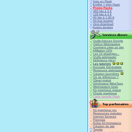
Intro en Flash
Entête + intro Flash
Promo Packs
360 kits à 5 €
128 kits à 4 €
60 kits à 1.80 €
Kit bas budget
Zero-download
Autres devises
Outils Astuces Google
Vidéos Webmasters
Comment créer un site
Affiliation 20%
Les 10 stratégies...
Outils webmaster
Définitions (dico)
Les tutoriels
Annuaire Généraliste
Ressource webmaster
Création bannières
Où se référencer ?
Clipart gratuit
Générateur MétaTags
Webmasters news
Kit graphique gratuit
Charte graphique
Carte virtuelle Flash
Kit graphique pro
Ressources gratuites
Internet Services
Freegaia
Active Art Animations
Création de site
Topsite