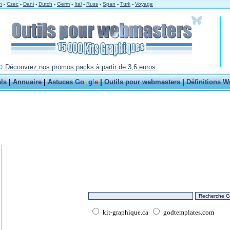
h
-
Czec
-
Dani
-
Dutch
-
Germ
-
Ital
-
Russ
-
Span
-
Turk
-
Voyage
Découvrez nos promos packs à partir de 3,6 euros
els
|
Annuaire
|
Astuces
G
o
o
g
l
e
|
Outils pour webmasters
|
Définitions W
kit-graphique.ca
godtemplates.com