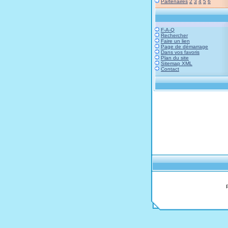
Partenaires
2
3
4
5
6
F-A-Q
Rechercher
Faire un lien
Page de démarrage
Dans vos favoris
Plan du site
Sitemap XML
Contact