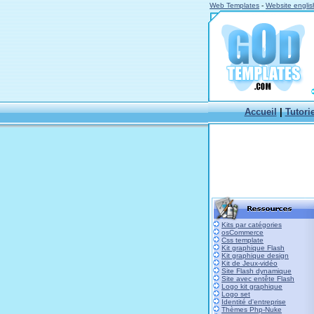
Web Templates
-
Website englis
Accueil
|
Tutori
Kits par catégories
osCommerce
Css template
Kit graphique Flash
Kit graphique design
Kit de Jeux-vidéo
Site Flash dynamique
Site avec entête Flash
Logo kit graphique
Logo set
Identité d'entreprise
Thèmes Php-Nuke