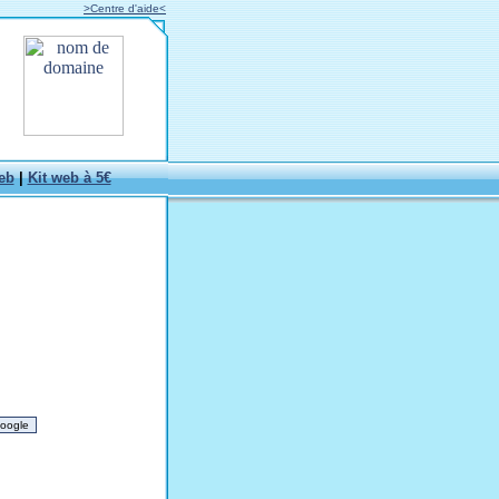
>Centre d'aide<
eb
|
Kit web à 5€