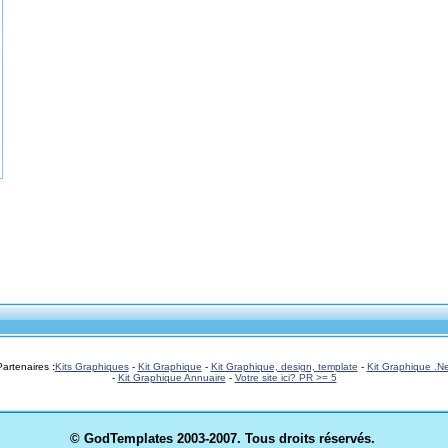
Partenaires
:
Kits Graphiques
-
Kit Graphique
-
Kit Graphique, design, template
-
Kit Graphique .Ne
-
Kit Graphique Annuaire
-
Votre site ici? PR >= 5
© GodTemplates
2003-2007. Tous droits réservés.