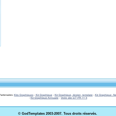
Partenaires
:
Kits Graphiques
-
Kit Graphique
-
Kit Graphique, design, template
-
Kit Graphique .Ne
-
Kit Graphique Annuaire
-
Votre site ici? PR >= 5
© GodTemplates
2003-2007. Tous droits réservés.