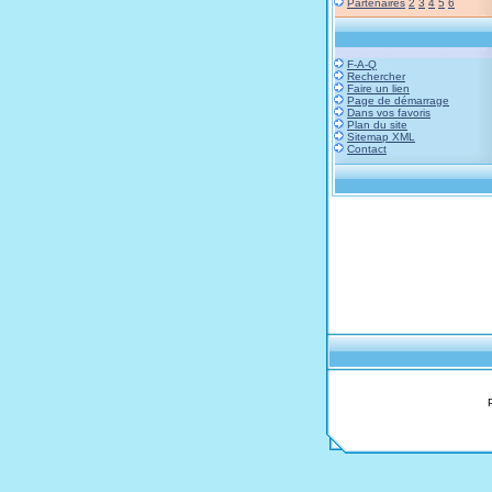
Partenaires
2
3
4
5
6
F-A-Q
Rechercher
Faire un lien
Page de démarrage
Dans vos favoris
Plan du site
Sitemap XML
Contact