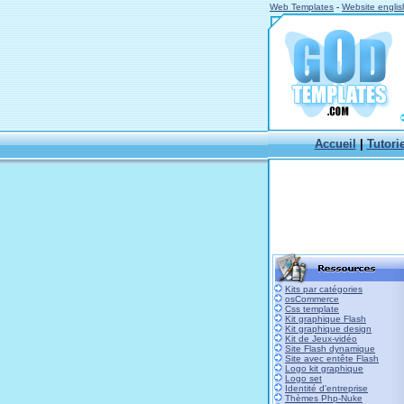
Web Templates
-
Website englis
Accueil
|
Tutori
Kits par catégories
osCommerce
Css template
Kit graphique Flash
Kit graphique design
Kit de Jeux-vidéo
Site Flash dynamique
Site avec entête Flash
Logo kit graphique
Logo set
Identité d'entreprise
Thèmes Php-Nuke