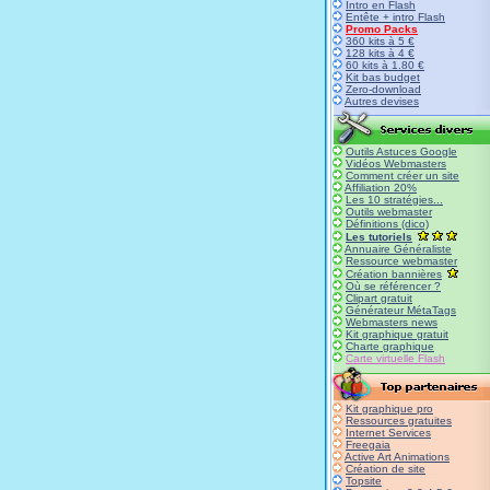
Intro en Flash
Entête + intro Flash
Promo Packs
360 kits à 5 €
128 kits à 4 €
60 kits à 1.80 €
Kit bas budget
Zero-download
Autres devises
Outils Astuces Google
Vidéos Webmasters
Comment créer un site
Affiliation 20%
Les 10 stratégies...
Outils webmaster
Définitions (dico)
Les tutoriels
Annuaire Généraliste
Ressource webmaster
Création bannières
Où se référencer ?
Clipart gratuit
Générateur MétaTags
Webmasters news
Kit graphique gratuit
Charte graphique
Carte virtuelle Flash
Kit graphique pro
Ressources gratuites
Internet Services
Freegaia
Active Art Animations
Création de site
Topsite