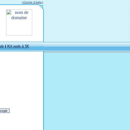
>Centre d'aide<
eb
|
Kit web à 5€