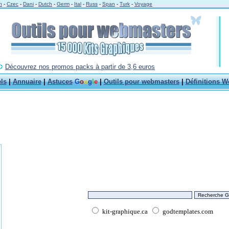
h
-
Czec
-
Dani
-
Dutch
-
Germ
-
Ital
-
Russ
-
Span
-
Turk
-
Voyage
Découvrez nos promos packs à partir de 3,6 euros
els
|
Annuaire
|
Astuces
G
o
o
g
l
e
|
Outils pour webmasters
|
Définitions W
kit-graphique.ca
godtemplates.com