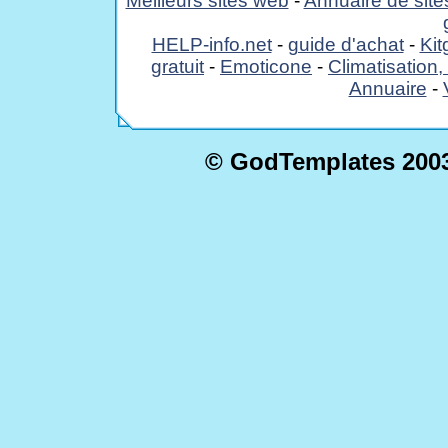
Meilleurs sites web
-
Annuaire de site
HELP-info.net
-
guide d'achat
-
Kit
gratuit
-
Emoticone
-
Climatisation
Annuaire
-
© GodTemplates
2003