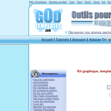
Web Templates
-
Website english
-
Czec
-
Dani
-
Dutch
-
Germ
-
Ital
-
Ru
Découvrez nos promos packs à
Accueil
|
Tutoriels
|
Annuaire
|
Astuces
G
o
o
g
Kit graphique, templat
Kits par catégories
osCommerce
Css template
Kit graphique Flash
Kit graphique design
Kit de Jeux-vidéo
Site Flash dynamique
Site avec entête Flash
Logo kit graphique
Logo set
Identité d'entreprise
Thèmes Php-Nuke