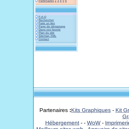
Partenaires
2
3
4
5
6
F-A-Q
Rechercher
Faire un lien
Page de démarrage
Dans vos favoris
Plan du site
Sitemap XML
Contact
Partenaires
:
Kits Graphiques
-
Kit G
Gr
Hébergement
-
-
WoW
-
Imprimeri