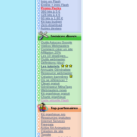
Intro en Flash
Entête + intro Flash
Promo Packs
360 kits à 5 €
128 kits à 4 €
60 kits à 1.80 €
Kit bas budget
Zero-download
Autres devises
Outils Astuces Google
Vidéos Webmasters
Comment créer un site
Affiliation 20%
Les 10 stratégies...
Outils webmaster
Définitions (dico)
Les tutoriels
Annuaire Généraliste
Ressource webmaster
Création bannières
Où se référencer ?
Clipart gratuit
Générateur MétaTags
Webmasters news
Kit graphique gratuit
Charte graphique
Carte virtuelle Flash
Kit graphique pro
Ressources gratuites
Internet Services
Freegaia
Active Art Animations
Création de site
Topsite